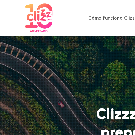
Ir
al
contenido
Cómo funciona Cliz
Clizz
prep