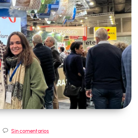
Comentarios
Sin comentarios
de