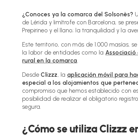
la
la
la
entrada:
entrada:
ent
¿Conoces ya la comarca del Solsonès?
U
de Lérida y limítrofe con Barcelona, se pre
Prepirineo y el llano; la tranquilidad y la av
Este territorio, con más de 1.000 masías, se
la labor de entidades como la
Associació 
rural en la comarca
.
Desde
Clizzz
, la
aplicación móvil para hac
especial a los alojamientos que pertene
compromiso que hemos establecido con est
posibilidad de realizar el obligatorio regis
segura.
¿Cómo se utiliza Clizzz e