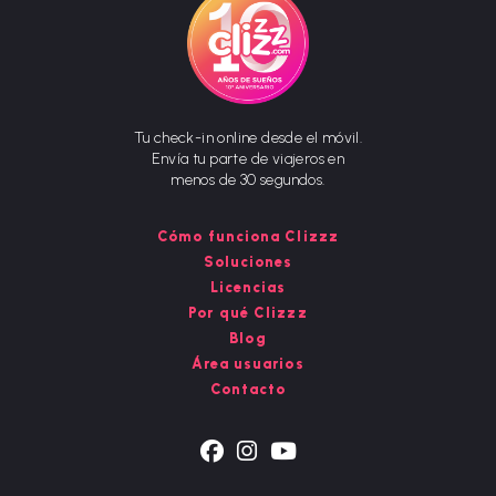
Tu check-in online desde el móvil.
Envía tu parte de viajeros en
menos de 30 segundos.
Cómo funciona Clizzz
Soluciones
Licencias
Por qué Clizzz
Blog
Área usuarios
Contacto
Se
Se
Se