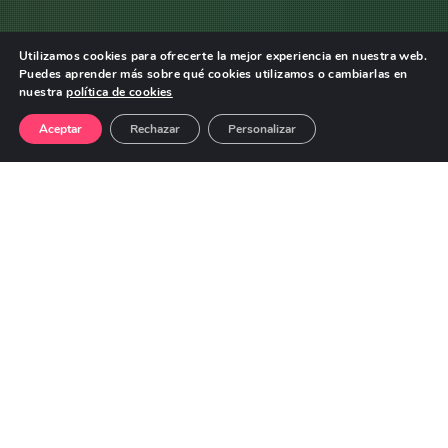
Utilizamos cookies para ofrecerte la mejor experiencia en nuestra web.
Puedes aprender más sobre qué cookies utilizamos o cambiarlas en
nuestra
política de cookies
Aceptar
Rechazar
Personalizar
Completa el registro en menos de 30 segundos
Así
de
fácil
es
registrar
a
tus
huéspedes
con
Clizzz
Simplificamos la operativa diaria de tu
alojamiento para que puedas registrar a tus
huéspedes en segundos, desde tu móvil o
tablet, sin introducir datos manualmente y