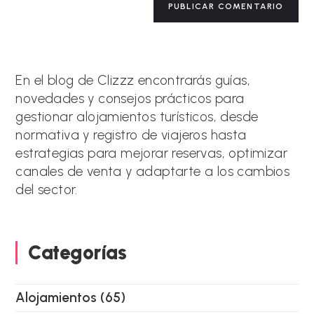
comentar
tu
l
web
t
(opcional)
e
r
n
a
En el blog de Clizzz encontrarás guías,
t
novedades y consejos prácticos para
i
gestionar alojamientos turísticos, desde
v
e
normativa y registro de viajeros hasta
:
estrategias para mejorar reservas, optimizar
canales de venta y adaptarte a los cambios
del sector.
Categorías
Alojamientos
(65)