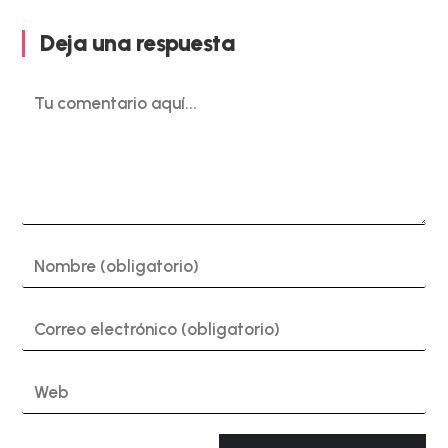
Deja una respuesta
Comentario
Introduce
tu
nombre
o
Introduce
nombre
tu
de
dirección
usuario
de
Introduce
para
correo
la
comentar
electrónico
URL
para
de
A