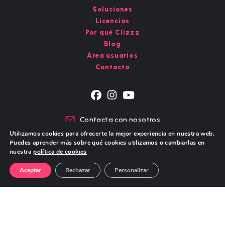
Soluciones
Licencias
Por qué Clizzz
Blog
Área usuarios
Contacto
Se
Se
Se
abre
abre
abre
Contacta con nosotros
en
en
en
Chat de WhatsApp
Utilizamos cookies para ofrecerte la mejor experiencia en nuestra web.
una
una
una
Puedes aprender más sobre qué cookies utilizamos o cambiarlas en
nueva
nueva
nueva
nuestra
política de cookies
pestaña
pestaña
pestaña
Aviso Legal – Política de Privacidad
Política de cookies
Aceptar
Rechazar
Personalizar
© Copyright 2026 - DIGITAL STORY S.L.
Todos los derechos reservados