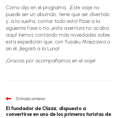
Como dijo en el programa… ¡Este viaje no
puede ser un aburrido, tiene que ser divertido
y, a la vuelta, contar todo esto! Pase a la
siguiente fase o no, ¡esta aventura no acaba
aquí! Iremos contando más novedades sobre
esta expedición que, con Yusaku Maezawa o
sin él, ¡llegará a la Luna!
¡Gracias por acompañarnos en el viaje!
Leer
Entrada anterior
más
artículos
El fundador de Clizzz, dispuesto a
convertirse en uno de los primeros turistas de