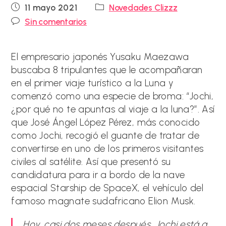
Publicación
Categoría
11 mayo 2021
Novedades Clizzz
de
de
Comentarios
Sin comentarios
la
la
de
entrada:
entrada:
la
entrada:
El empresario japonés Yusaku Maezawa
buscaba 8 tripulantes que le acompañaran
en el primer viaje turístico a la Luna y
comenzó como una especie de broma: “Jochi,
¿por qué no te apuntas al viaje a la luna?”. Así
que José Ángel López Pérez, más conocido
como Jochi, recogió el guante de tratar de
convertirse en uno de los primeros visitantes
civiles al satélite. Así que presentó su
candidatura para ir a bordo de la nave
espacial Starship de SpaceX, el vehículo del
famoso magnate sudafricano Elion Musk.
Hoy, casi dos meses después, Jochi está a