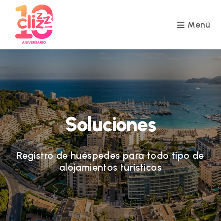
Ir
al
contenido
Menú
Soluciones
Registro de huéspedes para todo tipo de
alojamientos turísticos