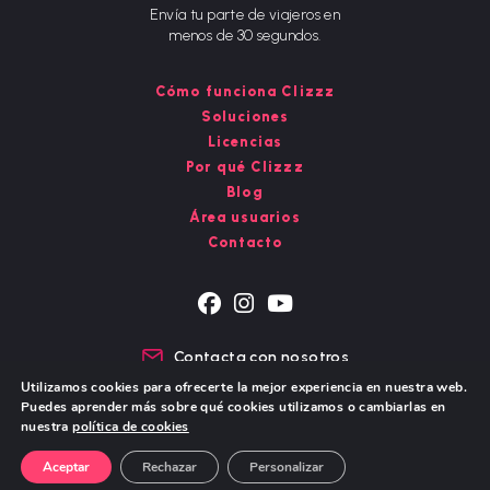
Envía tu parte de viajeros en
menos de 30 segundos.
Cómo funciona Clizzz
Soluciones
Licencias
Por qué Clizzz
Blog
Área usuarios
Contacto
Se
Se
Se
abre
abre
abre
Contacta con nosotros
en
en
en
Chat de WhatsApp
Utilizamos cookies para ofrecerte la mejor experiencia en nuestra web.
una
una
una
Puedes aprender más sobre qué cookies utilizamos o cambiarlas en
nueva
nueva
nueva
nuestra
política de cookies
pestaña
pestaña
pestaña
Aviso Legal – Política de Privacidad
Política de cookies
Aceptar
Rechazar
Personalizar