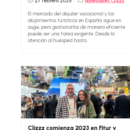
27 febrero 2025
Novedades Clizzz
de
de
la
la
El mercado del alquiler vacacional y los
entrada:
entrada:
alojamientos turísticos en España sigue en
auge, pero gestionarlos de manera eficiente
puede ser una tarea exigente. Desde la
atención al huésped hasta…
Clizzz comienza 2023 en Fitur y