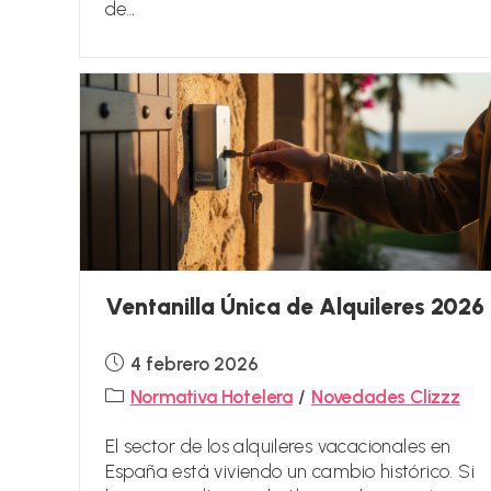
de…
Ventanilla Única de Alquileres 2026
Publicación
4 febrero 2026
de
Categoría
Normativa Hotelera
/
Novedades Clizzz
la
de
entrada:
la
El sector de los alquileres vacacionales en
entrada:
España está viviendo un cambio histórico. Si