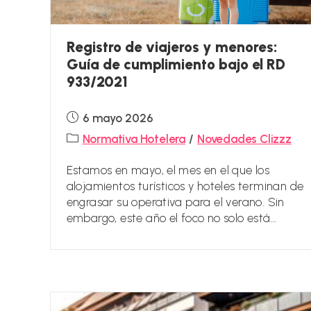
Registro de viajeros y menores:
Guía de cumplimiento bajo el RD
933/2021
Publicación
6 mayo 2026
de
Categoría
Normativa Hotelera
/
Novedades Clizzz
la
de
entrada:
la
Estamos en mayo, el mes en el que los
entrada:
alojamientos turísticos y hoteles terminan de
engrasar su operativa para el verano. Sin
embargo, este año el foco no solo está…