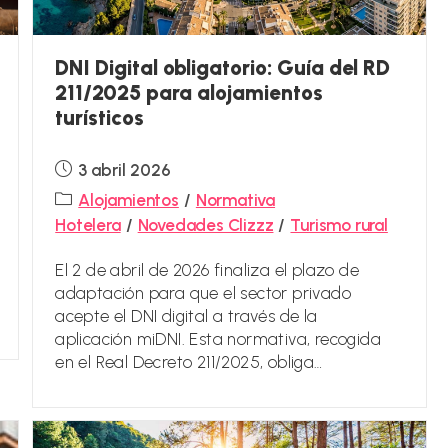
DNI Digital obligatorio: Guía del RD
211/2025 para alojamientos
turísticos
Publicación
3 abril 2026
de
Categoría
Alojamientos
/
Normativa
la
de
Hotelera
/
Novedades Clizzz
/
Turismo rural
entrada:
la
entrada:
El 2 de abril de 2026 finaliza el plazo de
adaptación para que el sector privado
acepte el DNI digital a través de la
aplicación miDNI. Esta normativa, recogida
en el Real Decreto 211/2025, obliga…