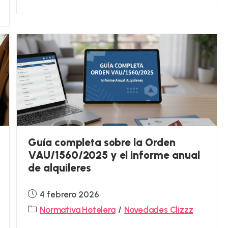
Guía completa sobre la Orden
VAU/1560/2025 y el informe anual
de alquileres
Publicación
4 febrero 2026
de
Categoría
Normativa Hotelera
/
Novedades Clizzz
la
de
entrada: