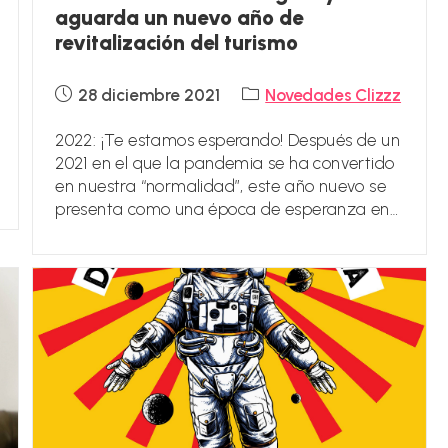
aguarda un nuevo año de
revitalización del turismo
Publicación
Categoría
28 diciembre 2021
Novedades Clizzz
de
de
la
la
2022: ¡Te estamos esperando! Después de un
entrada:
entrada:
2021 en el que la pandemia se ha convertido
en nuestra “normalidad”, este año nuevo se
presenta como una época de esperanza en…