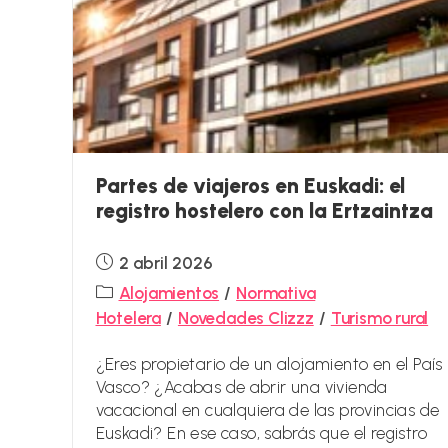
Partes de viajeros en Euskadi: el
registro hostelero con la Ertzaintza
Publicación
2 abril 2026
de
Categoría
Alojamientos
/
Normativa
la
de
Hotelera
/
Novedades Clizzz
/
Turismo rural
entrada:
la
entrada:
¿Eres propietario de un alojamiento en el País
Vasco? ¿Acabas de abrir una vivienda
vacacional en cualquiera de las provincias de
Euskadi? En ese caso, sabrás que el registro