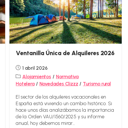
Ventanilla Única de Alquileres 2026
Publicación
1 abril 2026
de
Categoría
Alojamientos
/
Normativa
la
de
Hotelera
/
Novedades Clizzz
/
Turismo rural
entrada:
la
entrada:
El sector de los alquileres vacacionales en
España está viviendo un cambio histórico. Si
hace unos días analizábamos la importancia
de la Orden VAU/1560/2025 y su informe
anual, hoy debemos mirar…