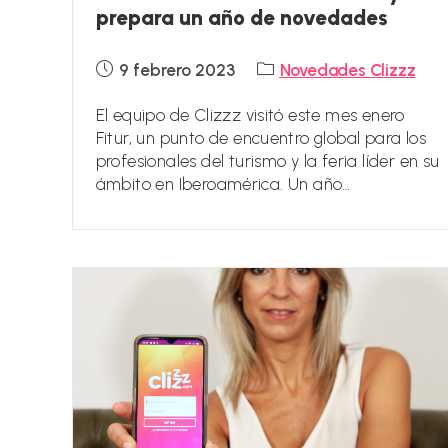
prepara un año de novedades
Publicación
Categoría
9 febrero 2023
Novedades Clizzz
de
de
la
la
El equipo de Clizzz visitó este mes enero
entrada:
entrada:
Fitur, un punto de encuentro global para los
profesionales del turismo y la feria líder en su
ámbito en Iberoamérica. Un año…