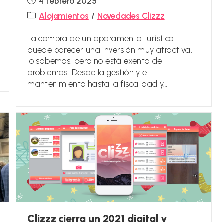
4 febrero 2025
de
Categoría
Alojamientos
/
Novedades Clizzz
la
de
entrada:
la
La compra de un aparamento turístico
entrada:
puede parecer una inversión muy atractiva,
lo sabemos, pero no está exenta de
problemas. Desde la gestión y el
mantenimiento hasta la fiscalidad y…
Clizzz cierra un 2021 digital y