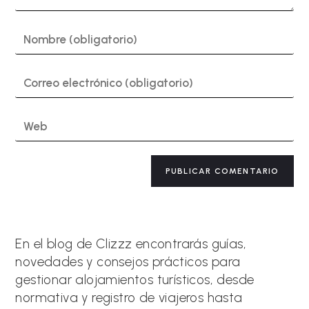
Introduce
tu
nombre
o
Introduce
nombre
tu
de
dirección
usuario
de
Introduce
para
correo
la
comentar
electrónico
URL
para
de
A
comentar
tu
l
web
t
(opcional)
e
r
n
a
En el blog de Clizzz encontrarás guías,
t
novedades y consejos prácticos para
i
gestionar alojamientos turísticos, desde
v
e
normativa y registro de viajeros hasta
: