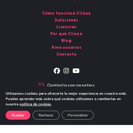
Cómo funciona Clizzz
Soluciones
Licencias
Por qué Clizzz
Blog
Área usuarios
Contacto
Se
Se
Se
abre
abre
abre
Contacta con nosotros
en
en
en
Chat de WhatsApp
Utilizamos cookies para ofrecerte la mejor experiencia en nuestra web.
una
una
una
Puedes aprender más sobre qué cookies utilizamos o cambiarlas en
nueva
nueva
nueva
nuestra
política de cookies
pestaña
pestaña
pestaña
Aviso Legal – Política de Privacidad
Política de cookies
Aceptar
Rechazar
Personalizar
© Copyright 2026 - DIGITAL STORY S.L.
Todos los derechos reservados