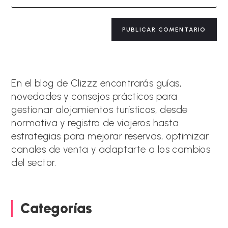
comentar
electrónico
URL
para
de
A
comentar
tu
l
web
t
(opcional)
e
r
n
a
En el blog de Clizzz encontrarás guías,
t
novedades y consejos prácticos para
i
gestionar alojamientos turísticos, desde
v
e
normativa y registro de viajeros hasta
:
estrategias para mejorar reservas, optimizar
canales de venta y adaptarte a los cambios
del sector.
Categorías