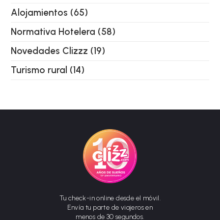
Alojamientos
(65)
Normativa Hotelera
(58)
Novedades Clizzz
(19)
Turismo rural
(14)
Tu check-in online desde el móvil.
Envía tu parte de viajeros en
menos de 30 segundos.