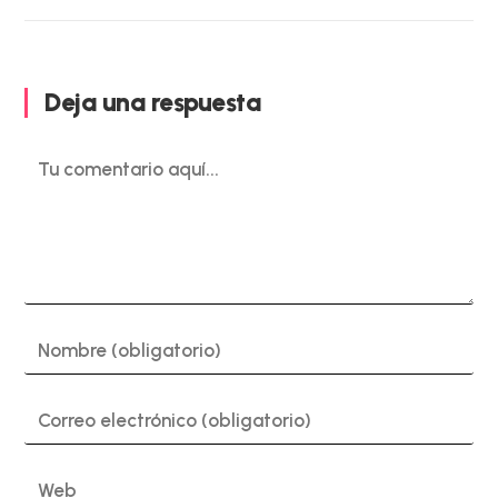
Deja una respuesta
Comentario
Introduce
tu
nombre
o
Introduce
nombre
tu
de
dirección
usuario
de
Introduce
para
correo
la