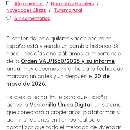
de
Categoría
Alojamientos
/
Normativa Hotelera
/
la
de
Novedades Clizzz
/
Turismo rural
entrada:
la
Comentarios
Sin comentarios
entrada:
de
la
entrada:
El sector de los alquileres vacacionales en
España está viviendo un cambio histórico. Si
hace unos días analizábamos la importancia
de la
Orden VAU/1560/2025 y su informe
anual
, hoy debemos mirar hacia la fecha que
marcará un antes y un después: el
20 de
mayo de 2026
.
Esta es la fecha límite para que España
active la
Ventanilla Única Digital
, un sistema
que conectará a propietarios, plataformas y
administraciones en tiempo real para
garantizar que todo el mercado de viviendas