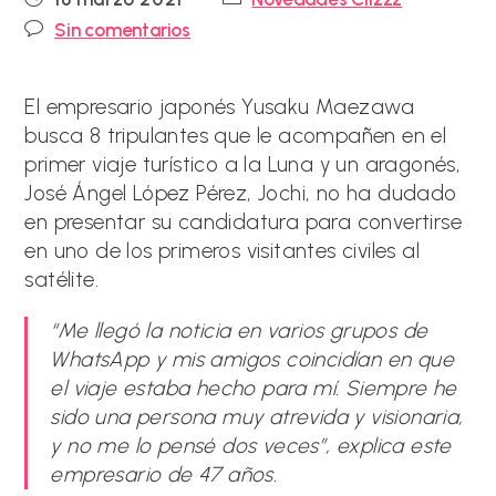
de
de
Comentarios
Sin comentarios
la
la
de
entrada:
entrada:
la
entrada:
El empresario japonés Yusaku Maezawa
busca 8 tripulantes que le acompañen en el
primer viaje turístico a la Luna y un aragonés,
José Ángel López Pérez, Jochi, no ha dudado
en presentar su candidatura para convertirse
en uno de los primeros visitantes civiles al
satélite.
“Me llegó la noticia en varios grupos de
WhatsApp y mis amigos coincidían en que
el viaje estaba hecho para mí. Siempre he
sido una persona muy atrevida y visionaria,
y no me lo pensé dos veces”, explica este
empresario de 47 años.