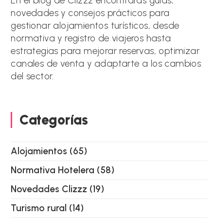
En el blog de Clizzz encontrarás guías,
t
novedades y consejos prácticos para
i
gestionar alojamientos turísticos, desde
v
e
normativa y registro de viajeros hasta
:
estrategias para mejorar reservas, optimizar
canales de venta y adaptarte a los cambios
del sector.
Categorías
Alojamientos
(65)
Normativa Hotelera
(58)
Novedades Clizzz
(19)
Turismo rural
(14)