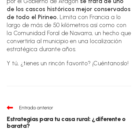
por el Gobierno de Aragón
se trata de uno
de los cascos históricos mejor conservados
de todo el Pirineo.
Limita con Francia a lo
largo de más de 50 kilómetros así como con
la Comunidad Foral de Navarra, un hecho que
convertiría al municipio en una localización
estratégica durante años.
Y tú, ¿tienes un rincón favorito? ¡Cuéntanoslo!
Leer
Entrada anterior
más
artículos
Estrategias para tu casa rural: ¿diferente o
barata?