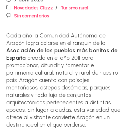
de
Categoría
Novedades Clizzz
/
Turismo rural
la
de
Comentarios
entrada:
Sin comentarios
la
de
entrada:
la
entrada:
Cada año la Comunidad Autónoma de
Aragón logra colarse en el ranquin de la
Asociación de los pueblos más bonitos de
España
creada en el año 2011 para
promocionar, difundir y fomentar el
patrimonio cultural, natural y rural de nuestro
país. Aragón cuenta con paisajes
montañosos, estepas desérticas, parques
naturales y todo lujo de conjuntos
arquitectónicos pertenecientes a distintas
épocas. Sin lugar a dudas, esta variedad que
ofrece al visitante convierte Aragón en un
destino ideal en el que perderse.