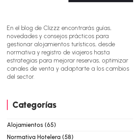
web
t
(opcional)
e
r
n
a
En el blog de Clizzz encontrarás guías,
t
novedades y consejos prácticos para
i
gestionar alojamientos turísticos, desde
v
e
normativa y registro de viajeros hasta
:
estrategias para mejorar reservas, optimizar
canales de venta y adaptarte a los cambios
del sector.
Categorías
Alojamientos
(65)
Normativa Hotelera
(58)