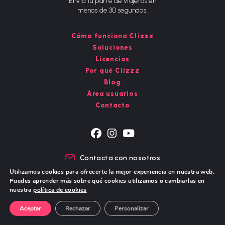
Envía tu parte de viajeros en
menos de 30 segundos.
Cómo funciona Clizzz
Soluciones
Licencias
Por qué Clizzz
Blog
Área usuarios
Contacto
Se
Se
Se
abre
abre
abre
Contacta con nosotros
en
en
en
Chat de WhatsApp
Utilizamos cookies para ofrecerte la mejor experiencia en nuestra web.
una
una
una
Puedes aprender más sobre qué cookies utilizamos o cambiarlas en
nueva
nueva
nueva
nuestra
política de cookies
pestaña
pestaña
pestaña
Aviso Legal – Política de Privacidad
Política de cookies
Aceptar
Rechazar
Personalizar
© Copyright 2026 - DIGITAL STORY S.L.