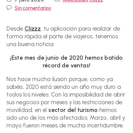
de
de
Comentarios
Sin comentarios
la
la
de
entrada:
entrada:
la
entrada:
Desde
Clizzz
, tu aplicación para realizar de
forma rápida el parte de viajeros, tenemos
una buena noticia.
¡Este mes de junio de 2020 hemos batido
récord de ventas!
Nos hace mucha ilusión porque, como ya
sabéis, 2020 está siendo un año muy duro a
todos los niveles. Con la imposibilidad de abrir
sus negocios por meses y las restricciones de
movilidad, en el
sector del turismo
hemos
sido uno de los más afectados. Marzo, abril y
mayo fueron meses de mucha incertidumbre.