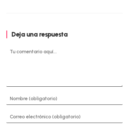
Deja una respuesta
Comentario
Introduce
tu
nombre
o
Introduce
nombre
tu
de
dirección
usuario