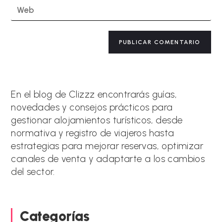
de
Introduce
para
correo
la
comentar
electrónico
URL
para
de
A
comentar
tu
l
web
t
(opcional)
e
r
n
a
En el blog de Clizzz encontrarás guías,
t
novedades y consejos prácticos para
i
gestionar alojamientos turísticos, desde
v
e
normativa y registro de viajeros hasta
:
estrategias para mejorar reservas, optimizar
canales de venta y adaptarte a los cambios
del sector.
Categorías