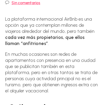
de
de
Comentarios
Sin comentarios
la
la
de
entrada:
entrada:
la
entrada:
La plataforma internacional AirBnb es una
opción que ya contemplan millones de
viajeros alrededor del mundo, pero también
cada vez más propietarios, que ellos
llaman “anfitriones”
.
En muchas ocasiones son redes de
apartamentos con presencia en una ciudad
que se publicitan también en esta
plataforma, pero en otras tantas se trata de
personas cuya actividad principal no es el
turismo, pero que obtienen ingresos extra con
el alquiler vacacional.