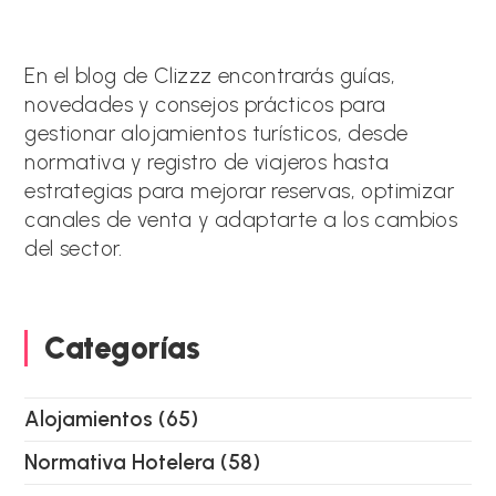
e
r
n
a
En el blog de Clizzz encontrarás guías,
t
novedades y consejos prácticos para
i
gestionar alojamientos turísticos, desde
v
e
normativa y registro de viajeros hasta
:
estrategias para mejorar reservas, optimizar
canales de venta y adaptarte a los cambios
del sector.
Categorías
Alojamientos
(65)
Normativa Hotelera
(58)