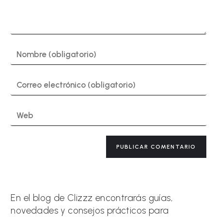
Introduce
tu
nombre
o
Introduce
nombre
tu
de
dirección
usuario
de
Introduce
para
correo
la
comentar
electrónico
URL
para
de
A
comentar
tu
l
web
t
(opcional)
e
r
n
a
En el blog de Clizzz encontrarás guías,
t
novedades y consejos prácticos para
i