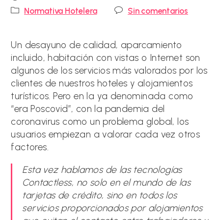
de
Categoría
Comentarios
Normativa Hotelera
Sin comentarios
la
de
de
entrada:
la
la
entrada:
entrada:
Un desayuno de calidad, aparcamiento
incluido, habitación con vistas o Internet son
algunos de los servicios más valorados por los
clientes de nuestros hoteles y alojamientos
turísticos. Pero en la ya denominada como
“era Poscovid”, con la pandemia del
coronavirus como un problema global, los
usuarios empiezan a valorar cada vez otros
factores.
Esta vez hablamos de las tecnologías
Contactless, no solo en el mundo de las
tarjetas de crédito, sino en todos los
servicios proporcionados por alojamientos