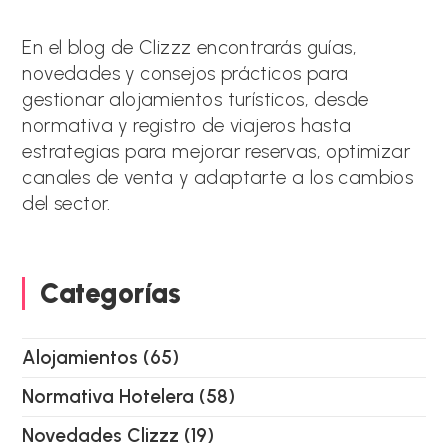
r
n
a
En el blog de Clizzz encontrarás guías,
t
novedades y consejos prácticos para
i
gestionar alojamientos turísticos, desde
v
e
normativa y registro de viajeros hasta
:
estrategias para mejorar reservas, optimizar
canales de venta y adaptarte a los cambios
del sector.
Categorías
Alojamientos
(65)
Normativa Hotelera
(58)
Novedades Clizzz
(19)