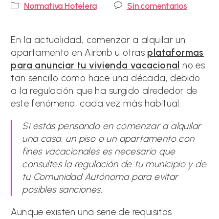
de
Categoría
Comentarios
Normativa Hotelera
Sin comentarios
la
de
de
entrada:
la
la
entrada:
entrada:
En la actualidad, comenzar a alquilar un
apartamento en Airbnb u otras
plataformas
para anunciar tu vivienda vacacional
no es
tan sencillo como hace una década, debido
a la regulación que ha surgido alrededor de
este fenómeno, cada vez más habitual.
Si estás pensando en comenzar a alquilar
una casa, un piso o un apartamento con
fines vacacionales es necesario que
consultes la regulación de tu municipio y de
tu Comunidad Autónoma para evitar
posibles sanciones.
Aunque existen una serie de requisitos