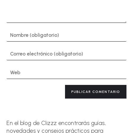
Introduce
tu
nombre
o
Introduce
nombre
tu
de
dirección
usuario
de
Introduce
para
correo
la
comentar
electrónico
URL
para
de
A
comentar
tu
l
web
t
(opcional)
e
r
n
a
En el blog de Clizzz encontrarás guías,
t
novedades y consejos prácticos para
i