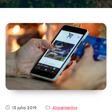
Publicación
Categoría
15 julio 2019
Alojamientos
de
de