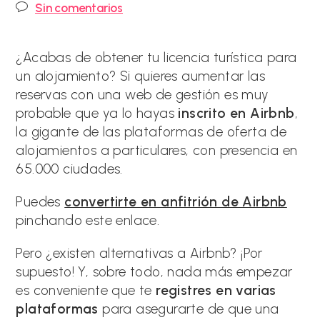
Comentarios
Sin comentarios
la
la
de
entrada:
entrada:
la
entrada:
¿Acabas de obtener tu licencia turística para
un alojamiento? Si quieres aumentar las
reservas con una web de gestión es muy
probable que ya lo hayas
inscrito en Airbnb
,
la gigante de las plataformas de oferta de
alojamientos a particulares, con presencia en
65.000 ciudades.
Puedes
convertirte en anfitrión de Airbnb
pinchando este enlace.
Pero ¿existen alternativas a Airbnb? ¡Por
supuesto! Y, sobre todo, nada más empezar
es conveniente que te
registres en varias
plataformas
para asegurarte de que una