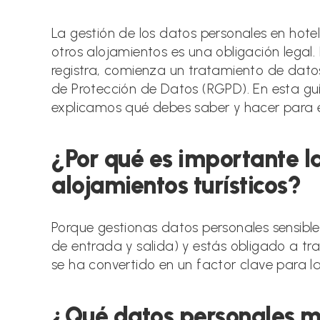
la
la
entrada:
entrada:
La gestión de los datos personales en hotel
otros alojamientos es una obligación lega
registra, comienza un tratamiento de dat
de Protección de Datos (RGPD). En esta guía
explicamos qué debes saber y hacer para ev
¿Por qué es importante la
alojamientos turísticos?
Porque gestionas datos personales sensibl
de entrada y salida) y estás obligado a tr
se ha convertido en un factor clave para la
¿Qué datos personales ma