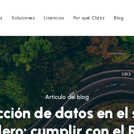
zz
Soluciones
Licencias
Por qué Clizzz
Blog
Artículo del blog
cción de datos en el 
lero: cumplir con el