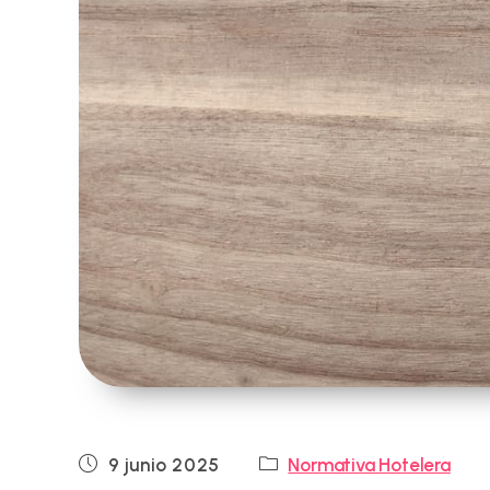
Publicación
Categoría
9 junio 2025
Normativa Hotelera
de
de