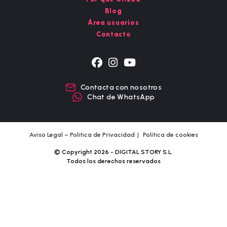
Blog
Área usuarios
Contacto
Se
Se
Se
abre
abre
abre
Contacta con nosotros
en
en
en
Chat de WhatsApp
una
una
una
nueva
nueva
nueva
pestaña
pestaña
pestaña
Aviso Legal – Política de Privacidad
Política de cookies
© Copyright 2026 - DIGITAL STORY S.L.
Todos los derechos reservados