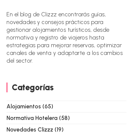
r
n
a
En el blog de Clizzz encontrarás guías,
t
novedades y consejos prácticos para
i
gestionar alojamientos turísticos, desde
v
e
normativa y registro de viajeros hasta
:
estrategias para mejorar reservas, optimizar
canales de venta y adaptarte a los cambios
del sector.
Categorías
Alojamientos
(65)
Normativa Hotelera
(58)
Novedades Clizzz
(19)