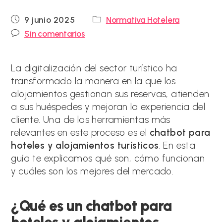
Publicación
Categoría
9 junio 2025
Normativa Hotelera
de
de
Comentarios
Sin comentarios
la
la
de
entrada:
entrada:
la
entrada:
La digitalización del sector turístico ha
transformado la manera en la que los
alojamientos gestionan sus reservas, atienden
a sus huéspedes y mejoran la experiencia del
cliente. Una de las herramientas más
relevantes en este proceso es el
chatbot para
hoteles y alojamientos turísticos
. En esta
guía te explicamos qué son, cómo funcionan
y cuáles son los mejores del mercado.
¿Qué es un chatbot para