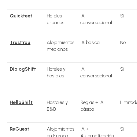
Quicktext
Hoteles
IA
Sí
urbanos
conversacional
TrustYou
Alojamientos
IA básica
No
medianos
DialogShift
Hoteles y
IA
Sí
hostales
conversacional
HelloShift
Hostales y
Reglas + IA
Limitad
B&B
básica
ReGuest
Alojamientos
IA +
Sí
en Europa
Automatización