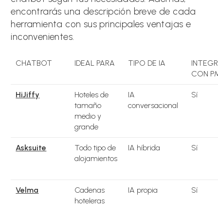
encontrarás una descripción breve de cada
herramienta con sus principales ventajas e
inconvenientes.
CHATBOT
IDEAL PARA
TIPO DE IA
INTEG
CON P
HiJiffy
Hoteles de
IA
Sí
tamaño
conversacional
medio y
grande
Asksuite
Todo tipo de
IA híbrida
Sí
alojamientos
Velma
Cadenas
IA propia
Sí
hoteleras