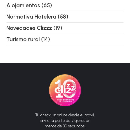
Alojamientos
(65)
Normativa Hotelera
(58)
Novedades Clizzz
(19)
Turismo rural
(14)
Tu check-in online desde el móvil.
Envía tu parte de viajeros en
menos de 30 segundos.