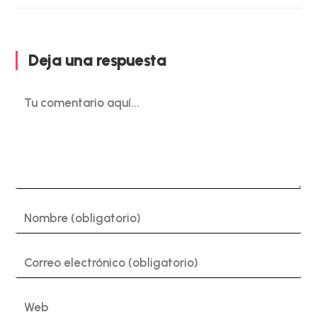
Deja una respuesta
Comentario
Introduce
tu
nombre
o
Introduce
nombre
tu
de
dirección
usuario
de
Introduce
para
correo
la
comentar