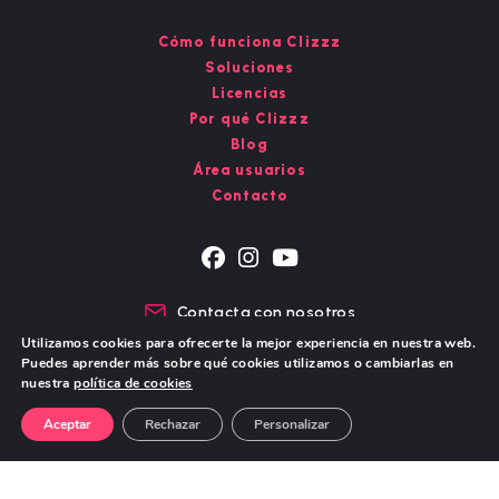
Cómo funciona Clizzz
Soluciones
Licencias
Por qué Clizzz
Blog
Área usuarios
Contacto
Se
Se
Se
abre
abre
abre
Contacta con nosotros
en
en
en
Chat de WhatsApp
Utilizamos cookies para ofrecerte la mejor experiencia en nuestra web.
una
una
una
Puedes aprender más sobre qué cookies utilizamos o cambiarlas en
nueva
nueva
nueva
nuestra
política de cookies
pestaña
pestaña
pestaña
Aviso Legal – Política de Privacidad
Política de cookies
Aceptar
Rechazar
Personalizar
© Copyright 2026 - DIGITAL STORY S.L.
Todos los derechos reservados