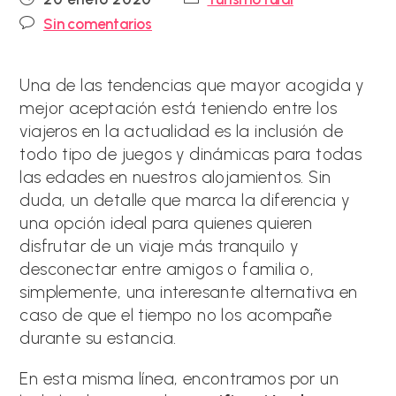
de
de
Comentarios
Sin comentarios
la
la
de
entrada:
entrada:
la
entrada:
Una de las tendencias que mayor acogida y
mejor aceptación está teniendo entre los
viajeros en la actualidad es la inclusión de
todo tipo de juegos y dinámicas para todas
las edades en nuestros alojamientos. Sin
duda, un detalle que marca la diferencia y
una opción ideal para quienes quieren
disfrutar de un viaje más tranquilo y
desconectar entre amigos o familia o,
simplemente, una interesante alternativa en
caso de que el tiempo no los acompañe
durante su estancia.
En esta misma línea, encontramos por un