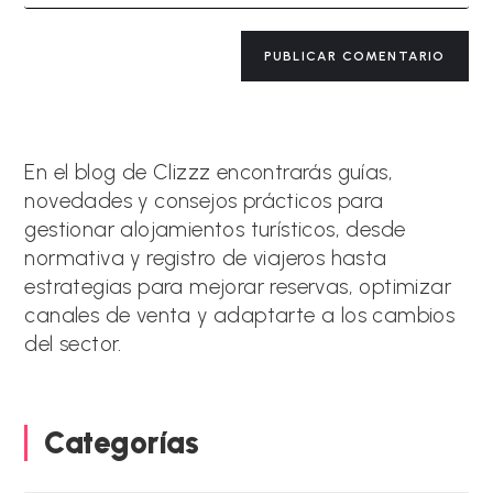
electrónico
URL
para
de
A
comentar
tu
l
web
t
(opcional)
e
r
n
a
En el blog de Clizzz encontrarás guías,
t
novedades y consejos prácticos para
i
gestionar alojamientos turísticos, desde
v
e
normativa y registro de viajeros hasta
:
estrategias para mejorar reservas, optimizar
canales de venta y adaptarte a los cambios
del sector.
Categorías