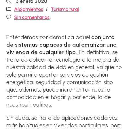
Publicación
13 enero 2020
de
Categoría
Alojamientos
/
Turismo rural
la
de
Comentarios
entrada:
Sin comentarios
la
de
entrada:
la
entrada:
Entendemos por domótica aquel
conjunto
de sistemas capaces de automatizar una
vivienda de cualquier tipo.
En definitiva, se
trata de aplicar la tecnología a la mejora de
nuestra calidad de vida en general, ya que no
solo permite aportar servicios de gestión
energética, seguridad y comunicación sino
que, además, puede incrementar nuestra
comodidad en el hogar y, por ende, la de
nuestros inquilinos.
Sin duda, se trata de aplicaciones cada vez
más habituales en viviendas particulares, pero