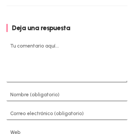
Deja una respuesta
Comentario
Introduce
tu
nombre
o
Introduce
nombre
tu
de
dirección
usuario
de
Introduce
para
correo