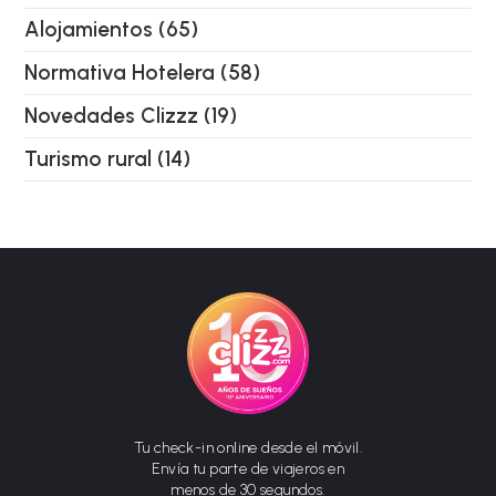
Alojamientos
(65)
Normativa Hotelera
(58)
Novedades Clizzz
(19)
Turismo rural
(14)
Tu check-in online desde el móvil.
Envía tu parte de viajeros en
menos de 30 segundos.