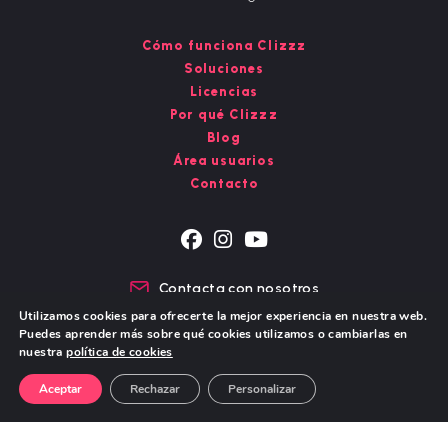
Cómo funciona Clizzz
Soluciones
Licencias
Por qué Clizzz
Blog
Área usuarios
Contacto
Se
Se
Se
abre
abre
abre
Contacta con nosotros
en
en
en
Chat de WhatsApp
Utilizamos cookies para ofrecerte la mejor experiencia en nuestra web.
una
una
una
Puedes aprender más sobre qué cookies utilizamos o cambiarlas en
nueva
nueva
nueva
nuestra
política de cookies
pestaña
pestaña
pestaña
Aviso Legal – Política de Privacidad
Política de cookies
Aceptar
Rechazar
Personalizar
© Copyright 2026 - DIGITAL STORY S.L.
Todos los derechos reservados