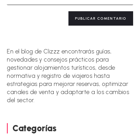
la
comentar
electrónico
URL
para
de
A
comentar
tu
l
web
t
(opcional)
e
r
n
a
En el blog de Clizzz encontrarás guías,
t
novedades y consejos prácticos para
i
gestionar alojamientos turísticos, desde
v
e
normativa y registro de viajeros hasta
:
estrategias para mejorar reservas, optimizar
canales de venta y adaptarte a los cambios
del sector.
Categorías