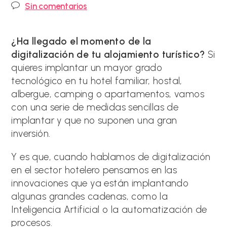
de
de
Comentarios
Sin comentarios
la
la
de
entrada:
entrada:
la
entrada:
¿Ha llegado el momento de la
digitalización de tu alojamiento turístico?
Si
quieres implantar un mayor grado
tecnológico en tu hotel familiar, hostal,
albergue, camping o apartamentos, vamos
con una serie de medidas sencillas de
implantar y que no suponen una gran
inversión.
Y es que, cuando hablamos de digitalización
en el sector hotelero pensamos en las
innovaciones que ya están implantando
algunas grandes cadenas, como la
Inteligencia Artificial o la automatización de
procesos.