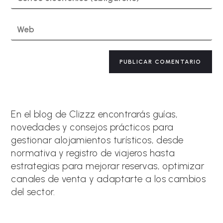
tu
de
dirección
usuario
de
Introduce
para
correo
la
comentar
electrónico
URL
para
de
A
comentar
tu
l
web
t
(opcional)
e
r
n
a
En el blog de Clizzz encontrarás guías,
t
novedades y consejos prácticos para
i
gestionar alojamientos turísticos, desde
v
e
normativa y registro de viajeros hasta
:
estrategias para mejorar reservas, optimizar
canales de venta y adaptarte a los cambios
del sector.