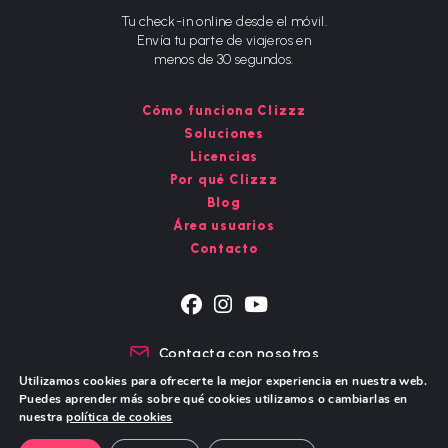
Tu check-in online desde el móvil.
Envía tu parte de viajeros en
menos de 30 segundos.
Cómo funciona Clizzz
Soluciones
Licencias
Por qué Clizzz
Blog
Área usuarios
Contacto
Se
Se
Se
abre
abre
abre
Contacta con nosotros
en
en
en
Chat de WhatsApp
Utilizamos cookies para ofrecerte la mejor experiencia en nuestra web.
una
una
una
Puedes aprender más sobre qué cookies utilizamos o cambiarlas en
nueva
nueva
nueva
nuestra
política de cookies
pestaña
pestaña
pestaña
Aviso Legal – Política de Privacidad
Política de cookies