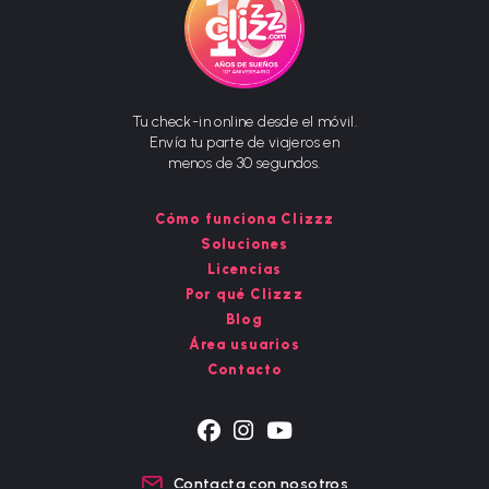
Tu check-in online desde el móvil.
Envía tu parte de viajeros en
menos de 30 segundos.
Cómo funciona Clizzz
Soluciones
Licencias
Por qué Clizzz
Blog
Área usuarios
Contacto
Se
Se
Se
abre
abre
abre
Contacta con nosotros