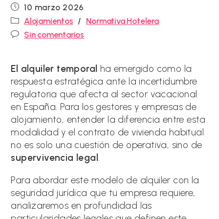
Publicación
10 marzo 2026
de
Categoría
Alojamientos
/
Normativa Hotelera
la
de
Comentarios
entrada:
Sin comentarios
la
de
entrada:
la
entrada:
El alquiler temporal
ha emergido como la
respuesta estratégica ante la incertidumbre
regulatoria que afecta al sector vacacional
en España. Para los gestores y empresas de
alojamiento, entender la diferencia entre esta
modalidad y el contrato de vivienda habitual
no es solo una cuestión de operativa, sino de
supervivencia legal
.
Para abordar este modelo de alquiler con la
seguridad jurídica que tu empresa requiere,
analizaremos en profundidad las
particularidades legales que definen este