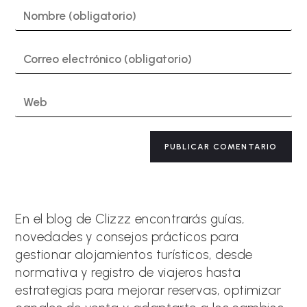
Introduce
tu
nombre
o
Introduce
nombre
tu
de
dirección
usuario
de
Introduce
para
correo
la
comentar
electrónico
URL
para
de
A
comentar
tu
l
web
t
(opcional)
e
r
n
a
En el blog de Clizzz encontrarás guías,
t
novedades y consejos prácticos para
i
gestionar alojamientos turísticos, desde
v
e
normativa y registro de viajeros hasta
:
estrategias para mejorar reservas, optimizar