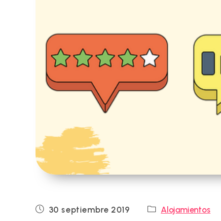
Publicación
Categoría
30 septiembre 2019
Alojamientos
de
de