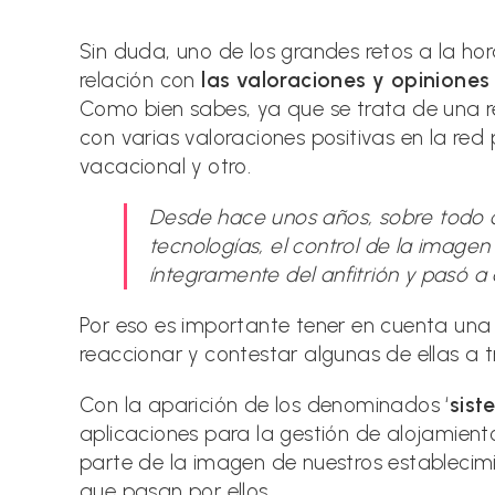
la
la
entrada:
entrada:
Sin duda, uno de los grandes retos a la ho
relación con
las valoraciones y opiniones
Como bien sabes, ya que se trata de una r
con varias valoraciones positivas en la red
vacacional y otro.
Desde hace unos años, sobre todo c
tecnologías, el control de la imag
íntegramente del anfitrión y pasó a 
Por eso es importante tener en cuenta una 
reaccionar y contestar algunas de ellas a t
Con la aparición de los denominados ‘
sist
aplicaciones para la gestión de alojamie
parte de la imagen de nuestros establecimi
que pasan por ellos.