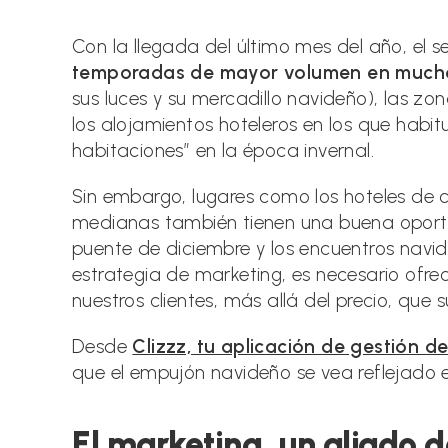
la
la
entrada:
entrada:
Con la llegada del último mes del año, el s
temporadas de mayor volumen en mucho
sus luces y su mercadillo navideño), las zo
los alojamientos hoteleros en los que habi
habitaciones” en la época invernal.
Sin embargo, lugares como los hoteles de 
medianas también tienen una buena oportu
puente de diciembre y los encuentros navi
estrategia de marketing, es necesario ofre
nuestros clientes, más allá del precio, que 
Desde
Clizzz, tu aplicación de gestión de
que el empujón navideño se vea reflejado 
El marketing, un aliado de