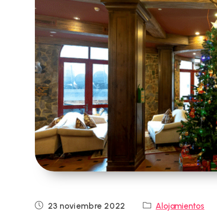
Publicación
Categoría
23 noviembre 2022
Alojamientos
de
de