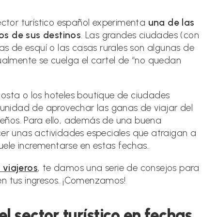
la
entrada:
ector turístico español experimenta
una de las
s de sus destinos
. Las grandes ciudades (con
nas de esquí o las casas rurales son algunas de
tualmente se cuelga el cartel de “no quedan
costa o los hoteles boutique de ciudades
nidad de aprovechar las ganas de viajar del
deños. Para ello, además de una buena
cer unas actividades especiales que atraigan a
suele incrementarse en estas fechas.
 viajeros
, te damos una serie de consejos para
en tus ingresos. ¡Comenzamos!
l sector turístico en fechas