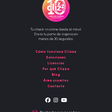
Tu check-in online desde el móvil.
Envía tu parte de viajeros en
menos de 30 segundos.
Cómo funciona Clizzz
Soluciones
Licencias
Por qué Clizzz
Blog
Área usuarios
Contacto
Se
Se
Se
abre
abre
abre