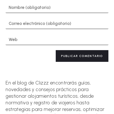
Introduce
tu
nombre
o
Introduce
nombre
tu
de
dirección
usuario
de
Introduce
para
correo
la
comentar
electrónico
URL
para
de
A
comentar
tu
l
web
t
(opcional)
e
r
n
a
En el blog de Clizzz encontrarás guías,
t
novedades y consejos prácticos para
i
gestionar alojamientos turísticos, desde
v
e
normativa y registro de viajeros hasta
:
estrategias para mejorar reservas, optimizar