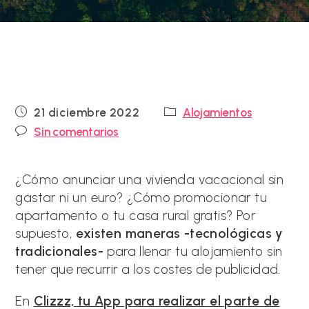
Publicación
Categoría
21 diciembre 2022
Alojamientos
de
de
Comentarios
Sin comentarios
la
la
de
entrada:
entrada:
la
entrada:
¿Cómo anunciar una vivienda vacacional sin
gastar ni un euro? ¿Cómo promocionar tu
apartamento o tu casa rural gratis? Por
supuesto,
existen maneras -tecnológicas y
tradicionales-
para llenar tu alojamiento sin
tener que recurrir a los costes de publicidad.
En
Clizzz, tu App para realizar el parte de