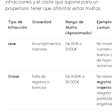
infracciones y el coste que supone para un
propietario tener que afrontar estas multas:
Tipo de
Gravedad
Rango de
Ejemplo
Infracción
Multa
común
(Aproximado)
Leve
Incumplimientos
De 150€ a
No mostr
menores
3.000€
número 
licencia 
de hojas
reclamac
Grave
Falta de
De 3.001€ a
No realiz
registros o
30.000€
registro
licencias
viajeros
obligator
publicid
engaños