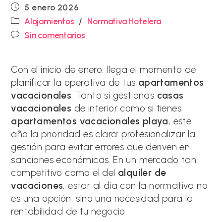
Publicación
5 enero 2026
de
Categoría
Alojamientos
/
Normativa Hotelera
la
de
Comentarios
entrada:
Sin comentarios
la
de
entrada:
la
entrada:
Con el inicio de enero, llega el momento de
planificar la operativa de tus
apartamentos
vacacionales
. Tanto si gestionas
casas
vacacionales
de interior como si tienes
apartamentos vacacionales playa
, este
año la prioridad es clara: profesionalizar la
gestión para evitar errores que deriven en
sanciones económicas. En un mercado tan
competitivo como el del
alquiler de
vacaciones
, estar al día con la normativa no
es una opción, sino una necesidad para la
rentabilidad de tu negocio.