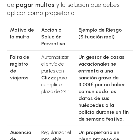
de
pagar multas
y la solución que debes
aplicar como propietario:
Motivo de
Acción o
Ejemplo de Riesgo
la multa
Solución
(Situación real)
Preventiva
Falta de
Automatizar
Un gestor de casas
registro
el envío de
vacacionales se
de
partes con
enfrenta a una
viajeros
Clizzz
para
sanción grave de
cumplir el
3.001€ por no haber
plazo de 24h.
comunicado los
datos de sus
huéspedes a la
policía durante un fin
de semana festivo.
Ausencia
Regularizar el
Un propietario en
de
inmueble
pleno proceso de