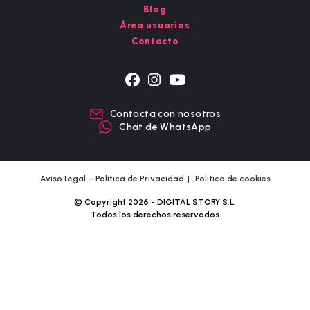
Blog
Área usuarios
Contacto
Se
Se
Se
abre
abre
abre
Contacta con nosotros
en
en
en
Chat de WhatsApp
una
una
una
nueva
nueva
nueva
pestaña
pestaña
pestaña
Aviso Legal – Política de Privacidad
Política de cookies
© Copyright 2026 - DIGITAL STORY S.L.
Todos los derechos reservados