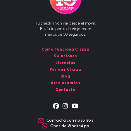
Tu check-in online desde el móvil.
Envía tu parte de viajeros en
menos de 30 segundos.
Cómo funciona Clizzz
Soluciones
Licencias
Por qué Clizzz
Blog
Área usuarios
Contacto
Se
Se
Se
abre
abre
abre
Contacta con nosotros
en
en
en
Chat de WhatsApp
una
una
una