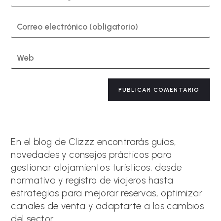
nombre
o
Introduce
nombre
tu
de
dirección
usuario
de
Introduce
para
correo
la
comentar
electrónico
URL
para
de
A
comentar
tu
l
web
t
(opcional)
e
r
n
a
En el blog de Clizzz encontrarás guías,
t
novedades y consejos prácticos para
i
gestionar alojamientos turísticos, desde
v
e
normativa y registro de viajeros hasta
:
estrategias para mejorar reservas, optimizar
canales de venta y adaptarte a los cambios
del sector.