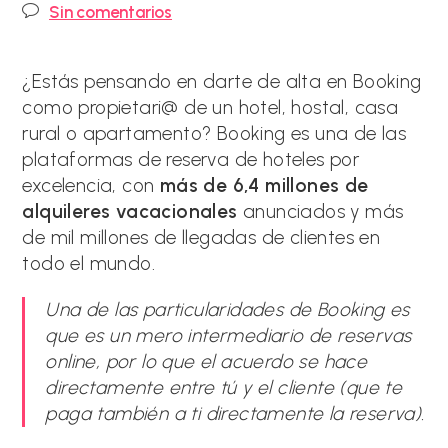
de
de
Comentarios
Sin comentarios
la
la
de
entrada:
entrada:
la
entrada:
¿Estás pensando en darte de alta en Booking
como propietari@ de un hotel, hostal, casa
rural o apartamento? Booking es una de las
plataformas de reserva de hoteles por
excelencia, con
más de 6,4 millones de
alquileres vacacionales
anunciados y más
de mil millones de llegadas de clientes en
todo el mundo.
Una de las particularidades de Booking es
que es un mero intermediario de reservas
online, por lo que el acuerdo se hace
directamente entre tú y el cliente (que te
paga también a ti directamente la reserva).