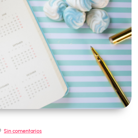
mentarios
Sin comentarios
e