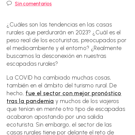
de
de
Comentarios
Sin comentarios
la
la
de
entrada:
entrada:
la
entrada:
¿Cuáles son las tendencias en las casas
rurales que perdurarán en 2023? ¿Cuál es el
peso real de los ecoturistas, preocupados por
el medioambiente y el entorno? ¿Realmente
buscamos la desconexión en nuestras
escapadas rurales?
La COVID ha cambiado muchas cosas,
también en el ámbito del turismo rural. De
hecho,
fue el sector con mejor pronóstico
tras la pandemia
y muchos de los viajeros
que tenían en mente otro tipo de escapadas
acabaron apostando por una salida
ecoturista. Sin embargo, el sector de las
casas rurales tiene por delante el reto de