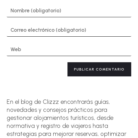
Introduce
tu
nombre
o
Introduce
nombre
tu
de
dirección
usuario
de
Introduce
para
correo
la
comentar
electrónico
URL
para
de
A
comentar
tu
l
web
t
(opcional)
e
r
n
a
En el blog de Clizzz encontrarás guías,
t
novedades y consejos prácticos para
i
gestionar alojamientos turísticos, desde
v
e
normativa y registro de viajeros hasta
:
estrategias para mejorar reservas, optimizar