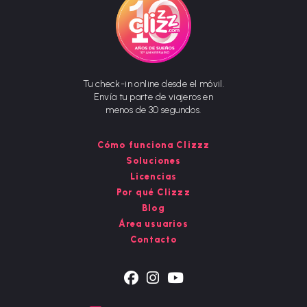
Tu check-in online desde el móvil.
Envía tu parte de viajeros en
menos de 30 segundos.
Cómo funciona Clizzz
Soluciones
Licencias
Por qué Clizzz
Blog
Área usuarios
Contacto
Se
Se
Se
abre
abre
abre