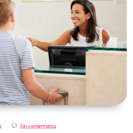
Comentarios
a
Sin comentarios
de