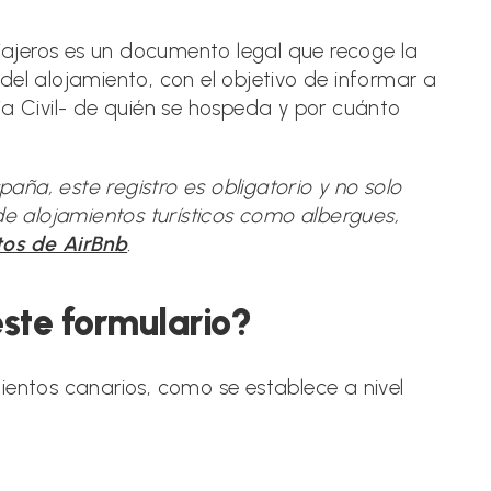
la
entrada:
viajeros es un documento legal que recoge la
del alojamiento, con el objetivo de informar a
ia Civil- de quién se hospeda y por cuánto
aña, este registro es obligatorio y no solo
o de alojamientos turísticos como albergues,
tos de AirBnb
.
este formulario?
ientos canarios, como se establece a nivel