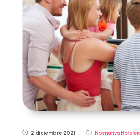
Publicación
Categoría
2 diciembre 2021
Normativa Hoteler
de
de