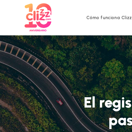
Ir
al
contenido
Cómo funciona Cliz
El regi
pas