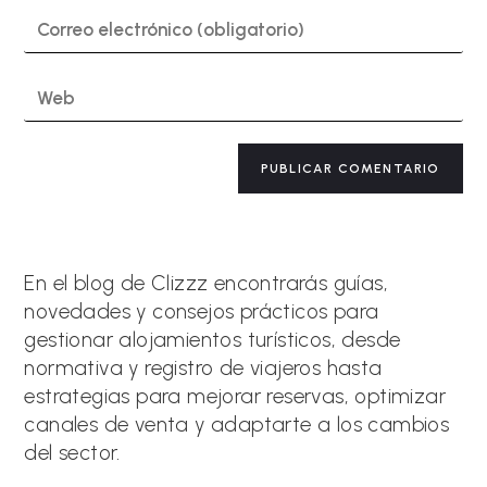
o
Introduce
nombre
tu
de
dirección
usuario
de
Introduce
para
correo
la
comentar
electrónico
URL
para
de
A
comentar
tu
l
web
t
(opcional)
e
r
n
a
En el blog de Clizzz encontrarás guías,
t
novedades y consejos prácticos para
i
gestionar alojamientos turísticos, desde
v
e
normativa y registro de viajeros hasta
:
estrategias para mejorar reservas, optimizar
canales de venta y adaptarte a los cambios
del sector.