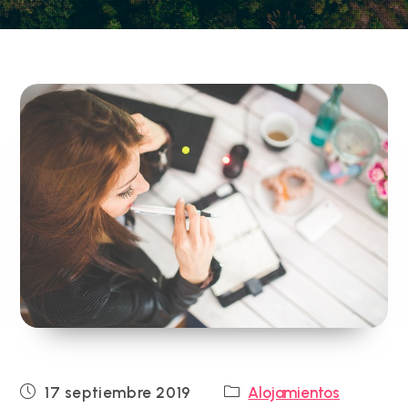
Publicación
Categoría
17 septiembre 2019
Alojamientos
de
de