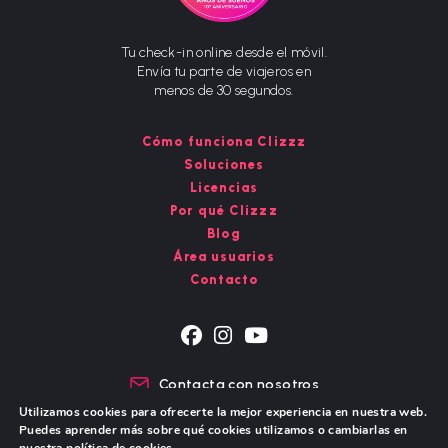
Tu check-in online desde el móvil.
Envía tu parte de viajeros en
menos de 30 segundos.
Cómo funciona Clizzz
Soluciones
Licencias
Por qué Clizzz
Blog
Área usuarios
Contacto
Se
Se
Se
abre
abre
abre
Contacta con nosotros
en
en
en
Chat de WhatsApp
Utilizamos cookies para ofrecerte la mejor experiencia en nuestra web.
una
una
una
Puedes aprender más sobre qué cookies utilizamos o cambiarlas en
nueva
nueva
nueva