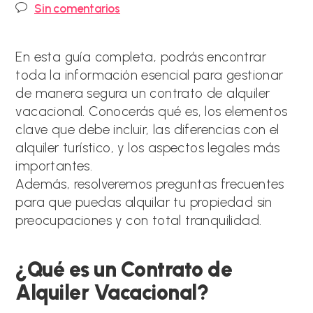
de
de
Comentarios
Sin comentarios
la
la
de
entrada:
entrada:
la
entrada:
En esta guía completa, podrás encontrar
toda la información esencial para gestionar
de manera segura un contrato de alquiler
vacacional. Conocerás qué es, los elementos
clave que debe incluir, las diferencias con el
alquiler turístico, y los aspectos legales más
importantes.
Además, resolveremos preguntas frecuentes
para que puedas alquilar tu propiedad sin
preocupaciones y con total tranquilidad.
¿Qué es un Contrato de
Alquiler Vacacional?