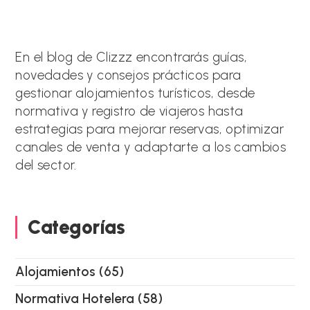
t
(opcional)
e
r
n
a
En el blog de Clizzz encontrarás guías,
t
novedades y consejos prácticos para
i
gestionar alojamientos turísticos, desde
v
e
normativa y registro de viajeros hasta
:
estrategias para mejorar reservas, optimizar
canales de venta y adaptarte a los cambios
del sector.
Categorías
Alojamientos
(65)
Normativa Hotelera
(58)