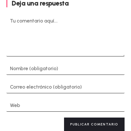
Deja una respuesta
Comentario
Introduce
tu
nombre
o
Introduce
nombre
tu
de
dirección
usuario
de
Introduce
para
correo
la
comentar
electrónico
URL
para
de
A
comentar
tu
l
web