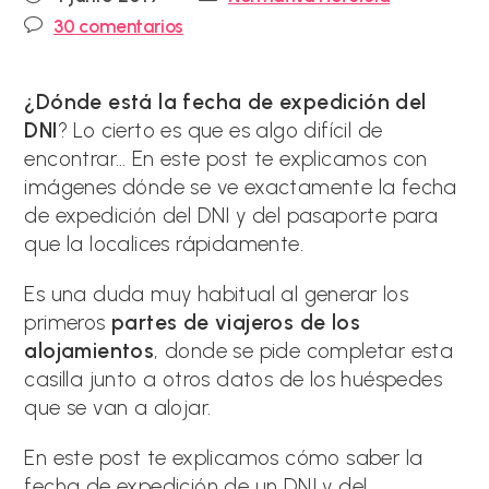
de
de
Comentarios
30 comentarios
la
la
de
entrada:
entrada:
la
entrada:
¿Dónde está la fecha de expedición del
DNI
? Lo cierto es que es algo difícil de
encontrar… En este post te explicamos con
imágenes dónde se ve exactamente la fecha
de expedición del DNI y del pasaporte para
que la localices rápidamente.
Es una duda muy habitual al generar los
primeros
partes de viajeros de los
alojamientos
, donde se pide completar esta
casilla junto a otros datos de los huéspedes
que se van a alojar.
En este post te explicamos cómo saber la
fecha de expedición de un DNI y del