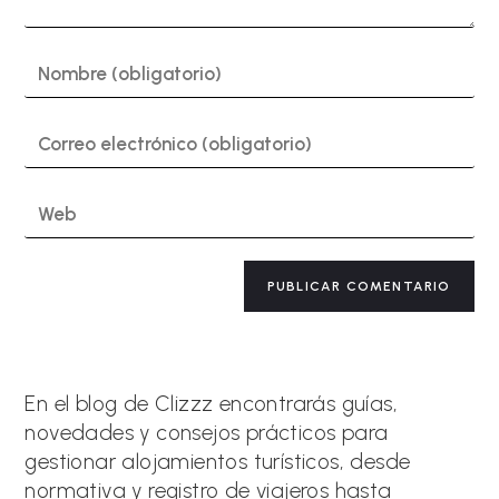
Introduce
tu
nombre
o
Introduce
nombre
tu
de
dirección
usuario
de
Introduce
para
correo
la
comentar
electrónico
URL
para
de
A
comentar
tu
l
web
t
(opcional)
e
r
n
a
En el blog de Clizzz encontrarás guías,
t
novedades y consejos prácticos para
i
gestionar alojamientos turísticos, desde
v
e
normativa y registro de viajeros hasta