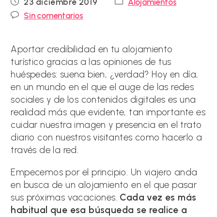
Publicación
Categoría
23 diciembre 2019
Alojamientos
de
de
Comentarios
Sin comentarios
la
la
de
entrada:
entrada:
la
entrada:
Aportar credibilidad en tu alojamiento
turístico gracias a las opiniones de tus
huéspedes: suena bien, ¿verdad? Hoy en día,
en un mundo en el que el auge de las redes
sociales y de los contenidos digitales es una
realidad más que evidente, tan importante es
cuidar nuestra imagen y presencia en el trato
diario con nuestros visitantes como hacerlo a
través de la red.
Empecemos por el principio. Un viajero anda
en busca de un alojamiento en el que pasar
sus próximas vacaciones.
Cada vez es más
habitual que esa búsqueda se realice a