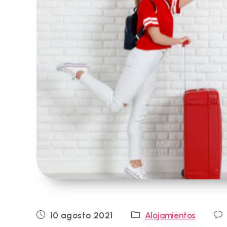
Publicación
Categoría
Com
10 agosto 2021
Alojamientos
de
de
de