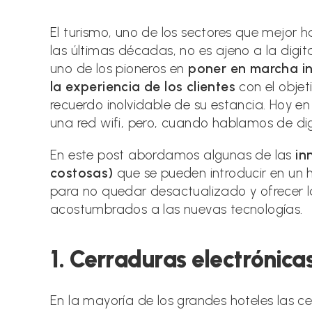
la
la
la
entrada:
entrada:
entr
El turismo, uno de los sectores que mejor 
las últimas décadas, no es ajeno a la digit
uno de los pioneros en
poner en marcha i
la experiencia de los clientes
con el objet
recuerdo inolvidable de su estancia. Hoy en
una red wifi, pero, cuando hablamos de dig
En este post abordamos algunas de las
in
costosas)
que se pueden introducir en un h
para no quedar desactualizado y ofrecer l
acostumbrados a las nuevas tecnologías.
1. Cerraduras electrónica
En la mayoría de los grandes hoteles las ce